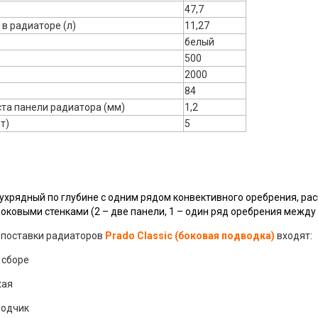
47,7
в радиаторе (л)
11,27
белый
500
2000
)
84
та панели радиатора (мм)
1,2
т)
5
ухрядный по глубине с одним рядом конвективного оребрения, р
боковыми стенками (2 – две панели, 1 – один ряд оребрения между
поставки радиаторов
Prado Classic (боковая подводка)
входят:
 сборе
хая
одчик