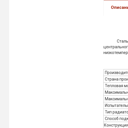
Описан
Стальные
центральн
низкотемпер
Производит
Страна про
Тепловая мо
Максимальна
Максимальн
Испытатель
Тип радиат
Способ под
Конструкци