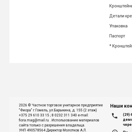
Кронштейны 
Детали креп
Упаковка
Паспорт
* Кронштейн
2026 © Частное торговое унитарное предприятие
Наши ко
"Фиора" г.Гомель, ул.Барыкина, д. 155 (2 этаж)
local_phone
(29)
+375 29 610 33 15 ; 8 0232 311 340 e-mail:
демо
fiora.mag@mail.ru . Использование материалов
чере
сайта только с разрешения владельца.
УНП 490578564 Директор Молотков А.Л.