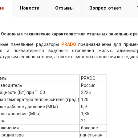
ие
Новости
Отзывы
Вопрос-ответ
Основные технические характеристики стальных панельных р
 панельные радиаторы
PRADO
предназначены для примен
ого и поквартирного водяного отопления жилых, админис
атурным теплоносителем, а также в системах отопления коттеджей
ель
PRADO
изводитель
Россия
щность (Вт) при Т=50
2226
я температура теплоносителя (град.)
120
ое рабочее давление (МПа)
0,9
ное давление (МПа)
1,35
ора
21
ключения
боковое
я радиатора
панельная