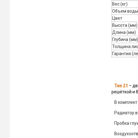
Вес (кг)
Объем воды 
Цвет
Высота (мм)
Длина (мм)
Глубина (мм
Толщина лис
Гарантия (ле
Тип 21
– дв
решёткой и 
В комплект 
Радиатор в
Пробка глу
Воздухоотв