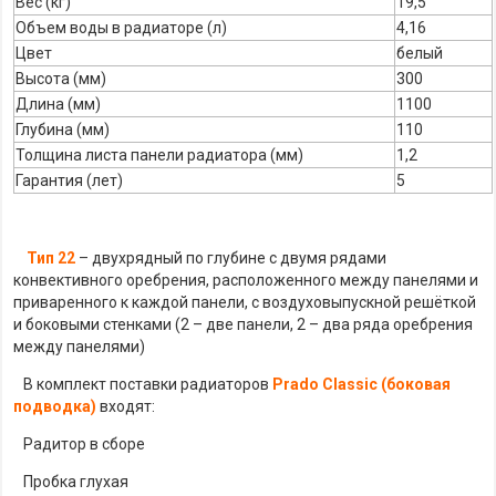
Вес (кг)
19,5
Объем воды в радиаторе (л)
4,16
Цвет
белый
Высота (мм)
300
Длина (мм)
1100
Глубина (мм)
110
Толщина листа панели радиатора (мм)
1,2
Гарантия (лет)
5
Тип 22
– двухрядный по глубине с двумя рядами
конвективного оребрения, расположенного между панелями и
приваренного к каждой панели, с воздуховыпускной решёткой
и боковыми стенками (2 – две панели, 2 – два ряда оребрения
между панелями)
В комплект поставки радиаторов
Prado Classic (боковая
подводка)
входят:
Радитор в сборе
Пробка глухая