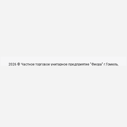
2026 © Частное торговое унитарное предприятие "Фиора" г.Гомель,
ул.Барыкина, д. 155 (2 этаж) +375 29 610 33 15 ; 8 0232 311 340 e-mail:
fiora.mag@mail.ru . Использование материалов сайта только с
разрешения владельца.
УНП 490578564 Директор Молотков А.Л. Действует на основании
Устава
Администрацией Новобелицкого района г.Гомеля №0028838 от
22.11.2007г..
Наши контакты
Мы в соцсетях
(29) 610 33 15 ►►►ВНИМАНИЕ
! Это демонстрационный сайт.
Продажи через сайт не