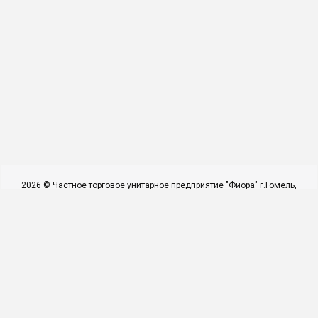
2026 © Частное торговое унитарное предприятие "Фиора" г.Гомель,
ул.Барыкина, д. 155 (2 этаж) +375 29 610 33 15 ; 8 0232 311 340 e-mail:
fiora.mag@mail.ru . Использование материалов сайта только с
разрешения владельца.
УНП 490578564 Директор Молотков А.Л. Действует на основании
Устава
Администрацией Новобелицкого района г.Гомеля №0028838 от
22.11.2007г..
Наши контакты
Мы в соцсетях
(29) 610 33 15 ►►►ВНИМАНИЕ