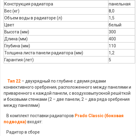
Конструкция радиатора
панельная
Вес (кг)
8,0
Объем воды в радиаторе (л)
1,5
Цвет
белый
Высота (мм)
300
Длина (мм)
400
Глубина (мм)
110
Толщина листа панели радиатора (мм)
1,2
Гарантия (лет)
5
Тип 22
– двухрядный по глубине с двумя рядами
конвективного оребрения, расположенного между панелями и
приваренного к каждой панели, с воздуховыпускной решёткой
и боковыми стенками (2 – две панели, 2 – два ряда оребрения
между панелями)
В комплект поставки радиаторов
Prado Classic (боковая
подводка)
входят:
Радитор в сборе