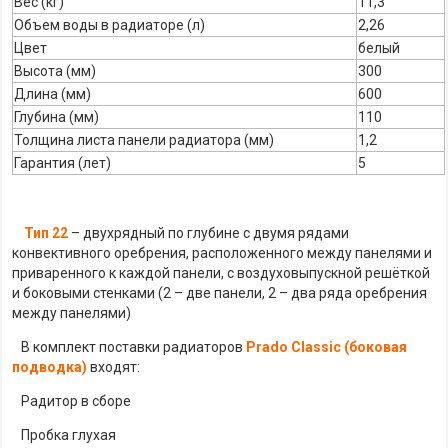
Вес (кг)
11,3
Объем воды в радиаторе (л)
2,26
Цвет
белый
Высота (мм)
300
Длина (мм)
600
Глубина (мм)
110
Толщина листа панели радиатора (мм)
1,2
Гарантия (лет)
5
Тип 22
– двухрядный по глубине с двумя рядами
конвективного оребрения, расположенного между панелями и
приваренного к каждой панели, с воздуховыпускной решёткой
и боковыми стенками (2 – две панели, 2 – два ряда оребрения
между панелями)
В комплект поставки радиаторов
Prado Classic (боковая
подводка)
входят:
Радитор в сборе
Пробка глухая