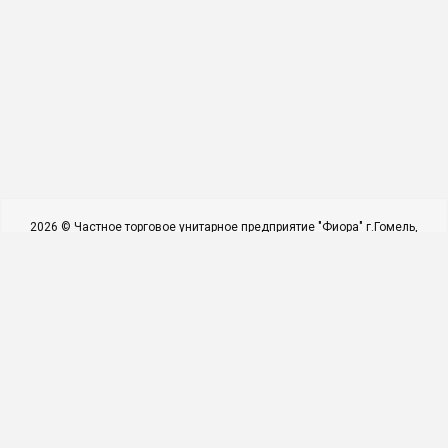
2026 © Частное торговое унитарное предприятие "Фиора" г.Гомель,
ул.Барыкина, д. 155 (2 этаж) +375 29 610 33 15 ; 8 0232 311 340 e-mail:
fiora.mag@mail.ru . Использование материалов сайта только с
разрешения владельца.
УНП 490578564 Директор Молотков А.Л. Действует на основании
Устава
Администрацией Новобелицкого района г.Гомеля №0028838 от
22.11.2007г..
Наши контакты
Мы в соцсетях
(29) 610 33 15 ►►►ВНИМАНИЕ
! Это демонстрационный сайт.
Продажи через сайт не